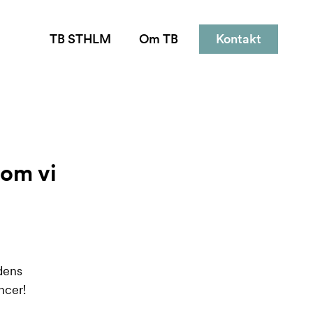
TB STHLM
Om TB
Kontakt
som vi
dens
ncer!