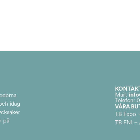
KONTAK
Mail:
info
moderna
Telefon: 
 och idag
VÅRA BU
ycksaker
TB Expo –
h på
TB FNI – Å