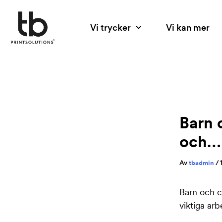
Hoppa
Inläggsnavigerin
till
Vi trycker
Vi kan mer
innehåll
Barn 
och…
Av
tbadmin
/
Barn och c
viktiga arb