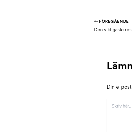
FÖREGÅENDE
Lämn
Din e-post
Skriv
här..