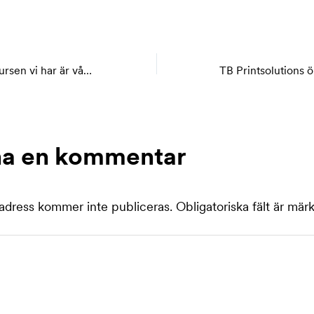
Den viktigaste resursen vi har är våra engagerade medarbetare. På…
a en kommentar
adress kommer inte publiceras.
Obligatoriska fält är mär