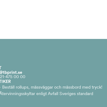
T
@tbprint.se
021-475 00 00
TIKER
 Beställ rollups, mässväggar och mässbord med tryck!
tervinningsskyltar enligt Avfall Sveriges standard
L
I
F