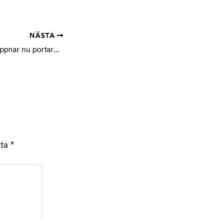
NÄSTA
TB Printsolutions öppnar nu portarna till TB Print STHLM. Hit…
kta
*