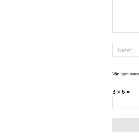
Namn*
Vänligen svara
3 × 5 =