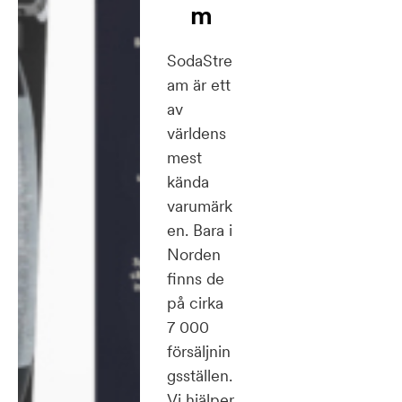
m
SodaStre
am är ett
av
världens
mest
kända
varumärk
en. Bara i
Norden
finns de
på cirka
7 000
försäljnin
gsställen.
Vi hjälper