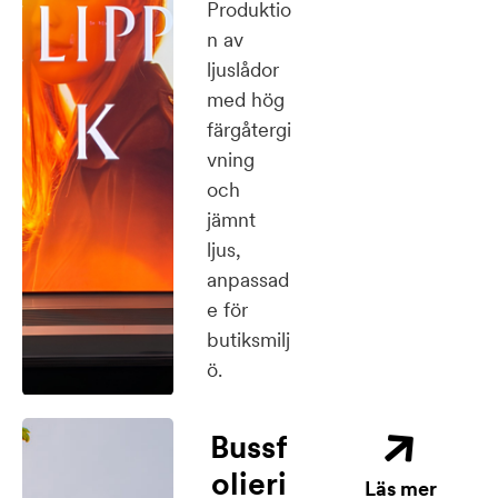
Produktio
n av
ljuslådor
med hög
färgåtergi
vning
och
jämnt
ljus,
anpassad
e för
butiksmilj
ö.
Bussf
olieri
Läs mer