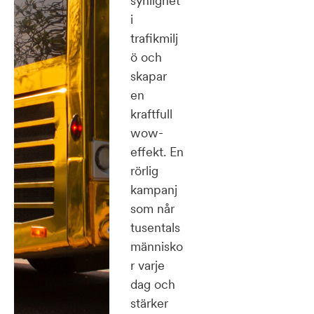
synlighet
i
trafikmilj
ö och
skapar
en
kraftfull
wow-
effekt. En
rörlig
kampanj
som når
tusentals
människo
r varje
dag och
stärker