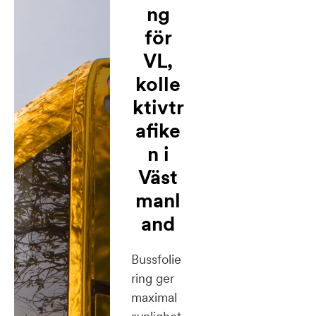
ng
för
VL,
kolle
ktivtr
afike
n i
Väst
manl
and
Bussfolie
ring ger
maximal