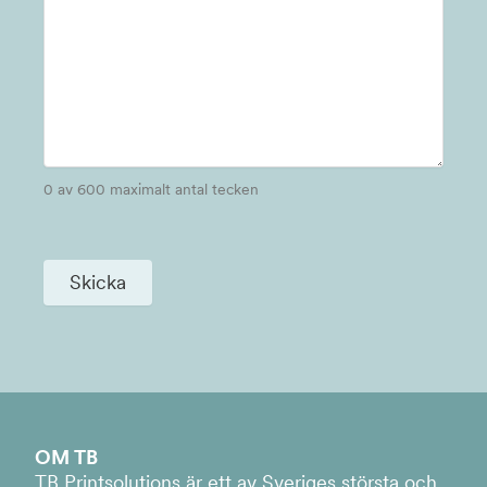
0 av 600 maximalt antal tecken
OM TB
TB Printsolutions är ett av Sveriges största och