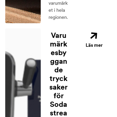
varumärk
et i hela
regionen.
Varu
märk
Läs mer
esby
ggan
de
tryck
saker
för
Soda
strea