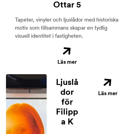
Ottar 5
Tapeter, vinyler och ljuslådor med historiska
motiv som tillsammans skapar en tydlig
visuell identitet i fastigheten.
Läs mer
Ljuslå
dor
Läs mer
för
Filipp
a K