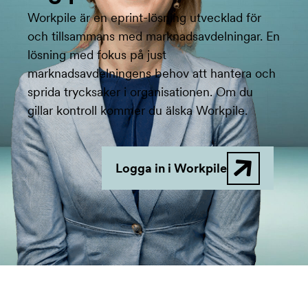
Workpile är en eprint-lösning utvecklad för
och tillsammans med marknadsavdelningar. En
lösning med fokus på just
marknadsavdelningens behov att hantera och
sprida trycksaker i organisationen. Om du
gillar kontroll kommer du älska Workpile.
Logga in i Workpile