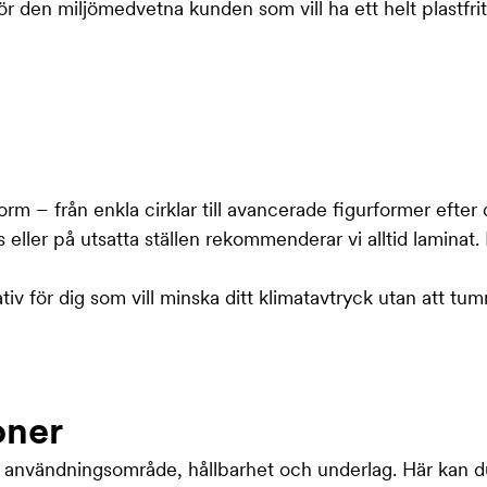
 den miljömedvetna kunden som vill ha ett helt plastfrit
 form – från enkla cirklar till avancerade figurformer efter 
 eller på utsatta ställen rekommenderar vi alltid laminat
ativ för dig som vill minska ditt klimatavtryck utan att tu
oner
å användningsområde, hållbarhet och underlag. Här kan du