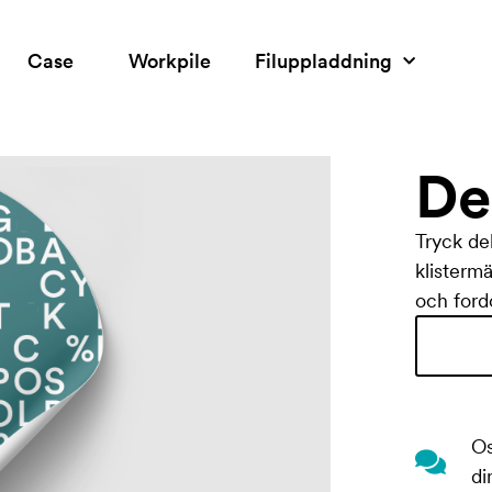
Case
Workpile
Filuppladdning
De
Tryck dek
klistermä
och ford
Os
di