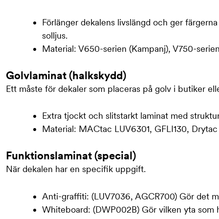
Förlänger dekalens livslängd och ger färgerna e
solljus.
Material: V650-serien (Kampanj), V750-serie
Golvlaminat (halkskydd)
Ett måste för dekaler som placeras på golv i butiker ell
Extra tjockt och slitstarkt laminat med struktur
Material: MACtac LUV6301, GFLI130, Drytac S
Funktionslaminat (special)
När dekalen har en specifik uppgift.
Anti-graffiti: (LUV7036, AGCR700) Gör det möjli
Whiteboard: (DWP002B) Gör vilken yta som h