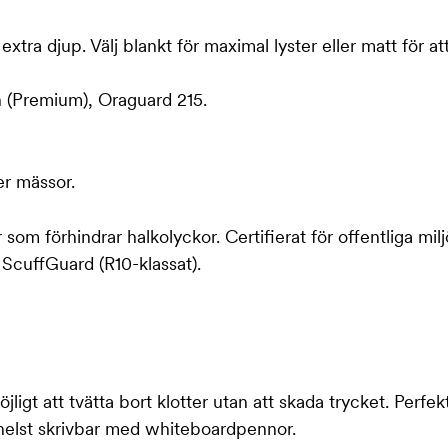
xtra djup. Välj blankt för maximal lyster eller matt för at
n (Premium), Oraguard 215.
er mässor.
 som förhindrar halkolyckor. Certifierat för offentliga milj
cuffGuard (R10-klassat).
gt att tvätta bort klotter utan att skada trycket. Perfekt
elst skrivbar med whiteboardpennor.