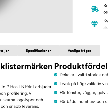
Sn
os
Kv
sl
taljer
Specifikationer
Vanliga frågor
Produktfördel
 klistermärken
Dekaler i valfri storlek o
Tryck på högkvalitativ vin
litet? Hos TB Print erbjuder
För fönster, väggar, golv
ch profilering. Vi
l utskurna logotyper och
För både inomhus- och 
n och snabb leverans.