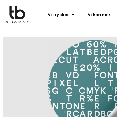
Hoppa
till
Vi trycker
Vi kan mer
innehåll