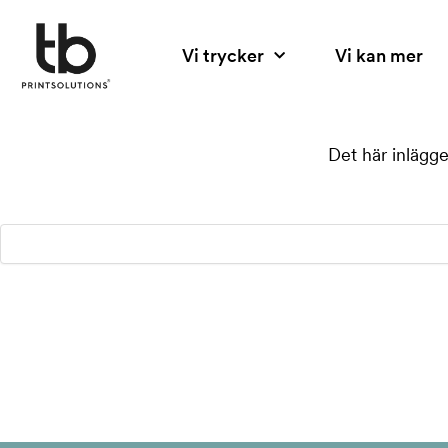
Hoppa
till
Vi trycker
Vi kan mer
innehåll
Det här inlägge