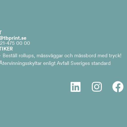
T
@tbprint.se
021-475 00 00
TIKER
 Beställ rollups, mässväggar och mässbord med tryck!
tervinningsskyltar enligt Avfall Sveriges standard
L
I
F
i
n
a
n
s
c
k
t
e
e
a
b