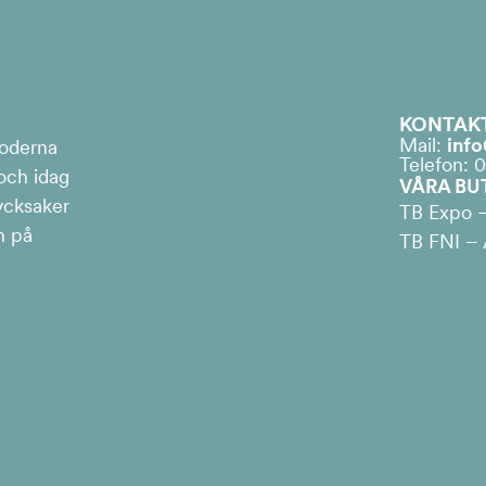
KONTAK
Mail:
info
moderna
Telefon: 
 och idag
VÅRA BU
ycksaker
TB Expo –
h på
TB FNI – Å